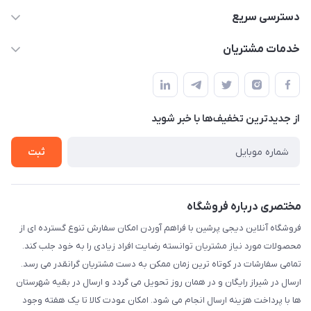
09172138137
دسترسی سریع
info@digipersian.com
حساب کاربری
خدمات مشتریان
شیراز - معالی آباد دوستان
مجله فروشگاه
قوانین و مقررات
لیست محصولات
حریم خصوصی
درباره ما
از جدید‌ترین تخفیف‌ها با‌ خبر شوید
راهنما
تماس با ما
ثبت
مختصری درباره فروشگاه
فروشگاه آنلاین دیجی پرشین با فراهم آوردن امکان سفارش تنوع گسترده ای از
محصولات مورد نیاز مشتریان توانسته رضایت افراد زیادی را به خود جلب کند.
تمامی سفارشات در کوتاه ترین زمان ممکن به دست مشتریان گرانقدر می رسد.
ارسال در شیراز رایگان و در همان روز تحویل می گردد و ارسال در بقیه شهرستان
ها با پرداخت هزینه ارسال انجام می شود. امکان عودت کالا تا یک هفته وجود