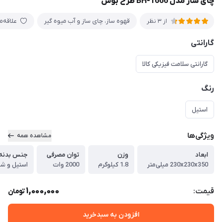
چای ساز مدل BH-1666 طرح بوش
قهوه ساز، چای ساز و آب میوه گیر
علاقه‌
از 3 نظر
گارانتی
گارانتی سلامت فیزیکی کالا
رنگ
استیل
ویژگی‌ها
مشاهده همه
ابعاد
وزن
توان مصرفی
جنس بدنه 
230x230x350 میلی‌متر
1.8 کیلوگرم
2000 وات
استیل و ش
1,000,000
قیمت:
تومان
افزودن به سبدخرید