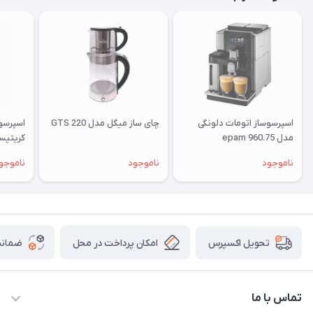
اسپرسوساز اتومات دلونگی
چای ساز میگل مدل GTS 220
اسپرسو
مدل epam 960.75
PRO
ناموجود
ناموجود
ناموجو
امکان پرداخت در محل
ضمانت
تحویل اکسپرس
تماس با ما