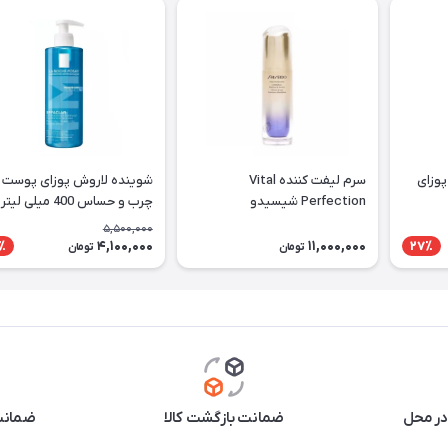
پوزای
سرم لیفت کننده Vital
شوینده لاروش پوزای پوست
Perfection شیسیدو
چرب و حساس 400 میلی لیتر
5,500,000
4,100,000
11,000,000
٪
27٪
تومان
تومان
در محل
ضمانت بازگشت کالا
ضمانت 