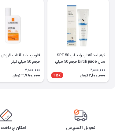
کرم ضد آفتاب راند لب SPF 50
فلویید ضد آفتاب لاروش 
مدل birch juice حجم 50 میلی
حجم 50 میلی لیتر
لیتر
3,800,000
2,800,000
2,780,000
2,100,000
25٪
تومان
تومان
تحویل اکسپرس
امکان پرداخت 