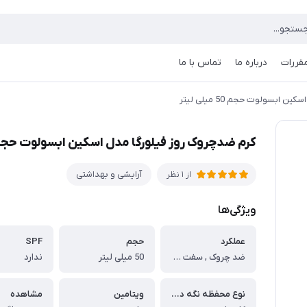
مقررات
درباره ما
تماس با ما
ابسولوت حجم 50 میلی لیتر
کرم ضدچروک روز فیلورگا مدل اسکین ابسولوت حجم 50 میلی لی
آرایشی و بهداشتی
از 1 نظر
ویژگی‌ها
عملکرد
حجم
SPF
ضد چروک , سفت کننده
50 میلی لیتر
ندارد
نوع محفظه نگه دارنده
ویتامین
مشاهده