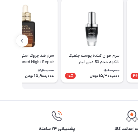
سرم جوان کننده پوست جنفیک
سرم ضد چروک استی لادر مدل
لانکوم حجم 50 میلی لیتر
Advanced Night Repair حجم
10۰ میلی لیتر
17,400,000
16,900,000
15,900,000
15,300,000
9٪
10٪
26
تومان
تومان
اصالت کالا
پشتیبانی ۲۴ ساعته