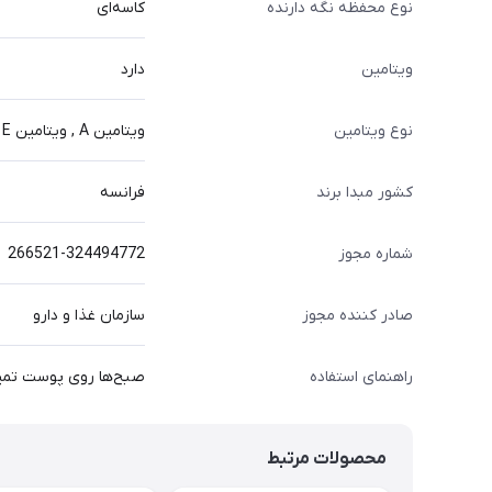
نوع محفظه نگه دارنده
کاسه‌ای
ویتامین
دارد
نوع ویتامین
ویتامین A , ویتامین E , ویتامین B1 , ویتامین C , ویتامین B3 , ویتامین D , ویتامین F , ویتامین B5 , ویتامین B6
کشور مبدا برند
فرانسه
شماره مجوز
266521-324494772
صادر کننده مجوز
سازمان غذا و دارو
راهنمای استفاده
صبح‌ها روی پوست تمیز 
محصولات مرتبط