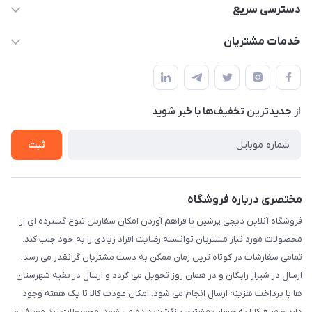
09172138137
دسترسی سریع
info@digipersian.com
حساب کاربری
خدمات مشتریان
شیراز - معالی آباد دوستان
مجله فروشگاه
قوانین و مقررات
لیست محصولات
حریم خصوصی
درباره ما
از جدید‌ترین تخفیف‌ها با‌ خبر شوید
راهنما
تماس با ما
ثبت
مختصری درباره فروشگاه
فروشگاه آنلاین دیجی پرشین با فراهم آوردن امکان سفارش تنوع گسترده ای از
محصولات مورد نیاز مشتریان توانسته رضایت افراد زیادی را به خود جلب کند.
تمامی سفارشات در کوتاه ترین زمان ممکن به دست مشتریان گرانقدر می رسد.
ارسال در شیراز رایگان و در همان روز تحویل می گردد و ارسال در بقیه شهرستان
ها با پرداخت هزینه ارسال انجام می شود. امکان عودت کالا تا یک هفته وجود
دارد و مبلغ کالا به حساب مشتری بازگشت داده می شود. محصولات تند مصرف و