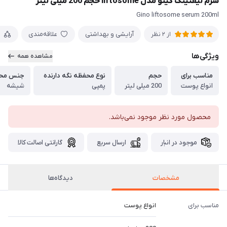
سرم لیفتینگ گینو مدل liftosome حجم 200 میلی لیتر
Gino liftosome serum 200ml
آرایشی و بهداشتی
علاقه‌مندی
م
از 2 نظر
ویژگی‌ها
مشاهده همه
مناسب برای
حجم
نوع محفظه نگه دارنده
جنس محفظ
انواع پوست
200 میلی لیتر
پمپی
شیشه
محصول مورد نظر موجود نمی‌باشد.
موجود در انبار
ارسال سریع
گارانتی اصالت کالا
مشخصات
دیدگاه‌ها
مناسب برای
انواع پوست