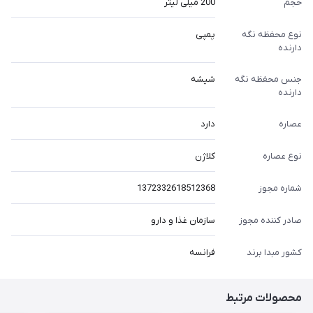
حجم
200 میلی لیتر
نوع محفظه نگه
پمپی
دارنده
جنس محفظه نگه
شیشه
دارنده
عصاره
دارد
نوع عصاره
کلاژن
شماره مجوز
1372332618512368
صادر کننده مجوز
سازمان غذا و دارو
کشور مبدا برند
فرانسه
محصولات مرتبط