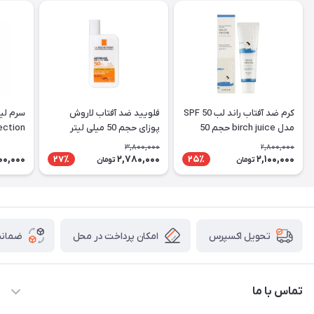
کرم ضد آفتاب راند لب SPF 50
فلویید ضد آفتاب لاروش
مدل birch juice حجم 50
پوزای حجم 50 میلی لیتر
Perfection
میلی لیتر
3,800,000
2,800,000
000,000
2,780,000
2,100,000
27٪
25٪
تومان
تومان
امکان پرداخت در محل
ضمانت
تحویل اکسپرس
تماس با ما