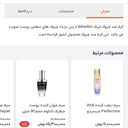
معرفی
مشخصات
دیدگاه‌ها
کرم ضد چروک لیراک Arkeskin از بین برنده چروک های سطحی پوست صورت
می باشد. این کرم ضد چروک محصول کشور فرانسه است.
محصولات مرتبط
سرم لیفت کننده Vital
سرم جوان کننده پوست
سرم ضد
Perfection شیسیدو
جنفیک لانکوم حجم 50 میلی
Repair
لیتر
حجم 10۰ میلی لیتر
400,000
16,900,000
00,000
15,300,000
11,000,000
10٪
تومان
تومان