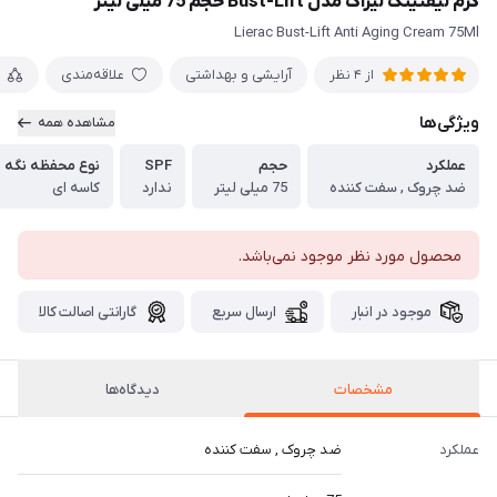
کرم لیفتینگ لیراک مدل Bust-Lift حجم 75 میلی لیتر
Lierac Bust-Lift Anti Aging Cream 75Ml
آرایشی و بهداشتی
علاقه‌مندی
از 4 نظر
ویژگی‌ها
مشاهده همه
عملکرد
حجم
SPF
نوع محفظه نگه د
ضد چروک , سفت کننده
75 میلی لیتر
ندارد
کاسه ای
محصول مورد نظر موجود نمی‌باشد.
موجود در انبار
ارسال سریع
گارانتی اصالت کالا
مشخصات
دیدگاه‌ها
عملکرد
ضد چروک , سفت کننده