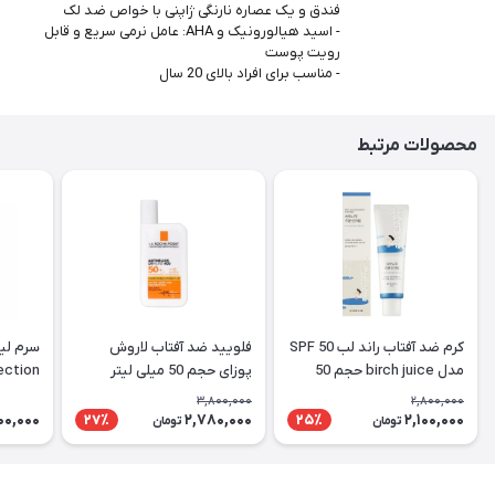
فندق و یک عصاره نارنگی ژاپنی با خواص ضد لک
- اسید هیالورونیک و AHA: عامل نرمی سریع و قابل
رویت پوست
- مناسب برای افراد بالای 20 سال
محصولات مرتبط
کرم ضد آفتاب راند لب SPF 50
فلویید ضد آفتاب لاروش
مدل birch juice حجم 50
پوزای حجم 50 میلی لیتر
Perfection
میلی لیتر
3,800,000
2,800,000
000,000
2,780,000
2,100,000
27٪
25٪
تومان
تومان