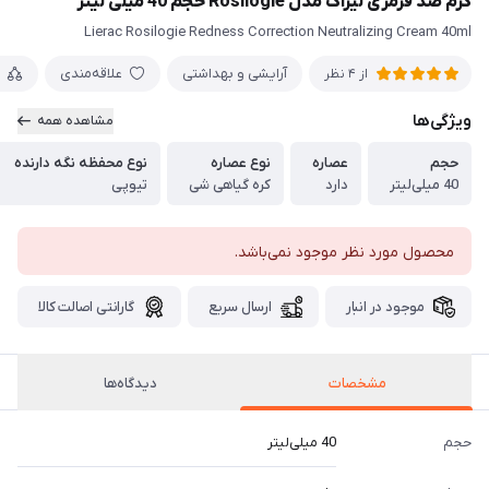
کرم ضد قرمزی لیراک مدل Rosilogie حجم 40 میلی لیتر
Lierac Rosilogie Redness Correction Neutralizing Cream 40ml
آرایشی و بهداشتی
علاقه‌مندی
از 4 نظر
ویژگی‌ها
مشاهده همه
حجم
عصاره
نوع عصاره
نوع محفظه نگه دارنده
40 میلی‌لیتر
دارد
کره گیاهی شی
تیوپی
محصول مورد نظر موجود نمی‌باشد.
موجود در انبار
ارسال سریع
گارانتی اصالت کالا
مشخصات
دیدگاه‌ها
حجم
40 میلی‌لیتر