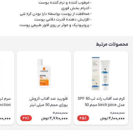
- مرطوب کننده و نرم کننده پوست
- التیام بخش فوری
- محافظت از پوست بواسطه دارا بودن کره شی
- افزایش دهنده قدرت دفاعی پوست
- پروبیوتیک و موثر بر روی فلور طبیعی پوست
محصولات مرتبط
کرم ضد آفتاب راند لب SPF 50
فلویید ضد آفتاب لاروش
مدل birch juice حجم 50
پوزای حجم 50 میلی لیتر
Perfection
میلی لیتر
3,800,000
2,800,000
000,000
2,780,000
2,100,000
27٪
25٪
تومان
تومان