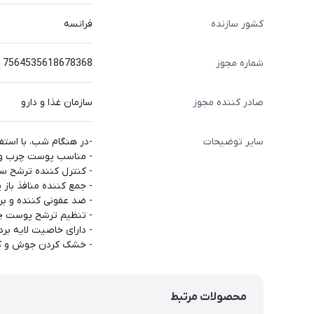
کشور سازنده
فرانسه
شماره مجوز
7564535618678368
صادر کننده مجوز
سازمان غذا و دارو
سایر توضیحات
-در هنگام شب، با استف
- مناسب پوست چرب و
- کنترل کننده ترشح س
- جمع کننده منافذ باز
- ضد عفونی کننده و ب
- تنظیم ترشح پوست چ
- دارای خاصیت لایه بردا
- خشک کردن جوش و ک
محصولات مرتبط