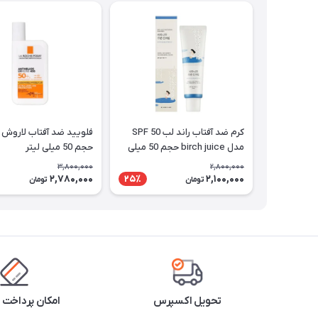
کرم ضد آفتاب راند لب SPF 50
فلویید ضد آفتاب لاروش 
مدل birch juice حجم 50 میلی
حجم 50 میلی لیتر
لیتر
3,800,000
2,800,000
2,780,000
2,100,000
25٪
تومان
تومان
تحویل اکسپرس
امکان پرداخت 