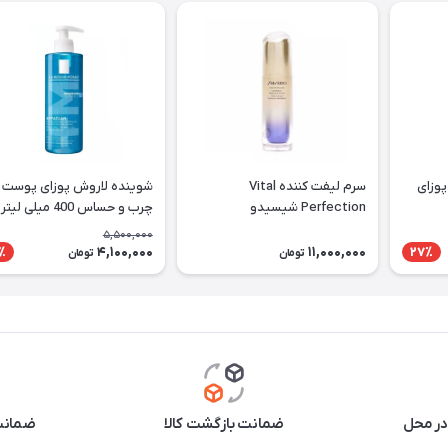
پوزای
سرم لیفت کننده Vital
شوینده لاروش پوزای پوست
Perfection شیسیدو
چرب و حساس 400 میلی لیتر
5,500,000
4,100,000
11,000,000
٪
27٪
تومان
تومان
در محل
ضمانت بازگشت کالا
ضمانت 