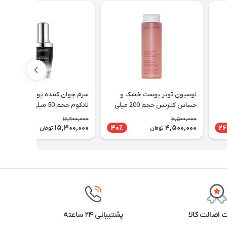
لوسیون تونر پوست خشک و
سرم جوان کننده پوست جنفیک
حساس کلارنس حجم 200 میلی
لانکوم حجم 50 میلی لیتر
لیتر
16,900,000
7,500,000
15,300,000
4,500,000
10٪
40٪
26
تومان
تومان
اصالت کالا
پشتیبانی ۲۴ ساعته