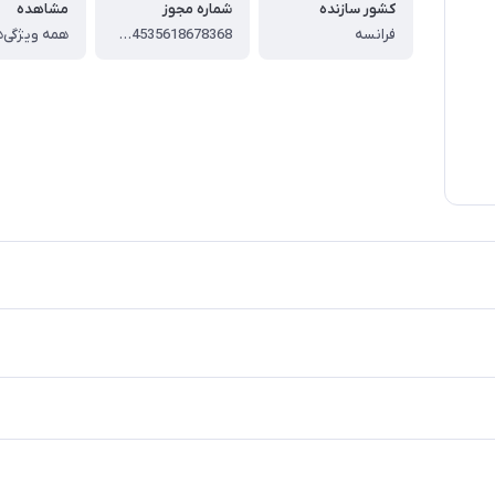
کشور سازنده
شماره مجوز
مشاهده
فرانسه
7564535618678368
همه ویژگی‌ه