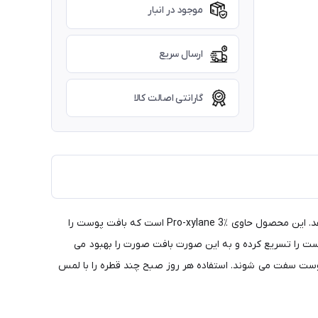
موجود در انبار
ارسال سریع
گارانتی اصالت کالا
سرم Revitalift Lazer X3 با فرمول غنی شده با اسید هیالورونیک به سرعت در پوست نفوذ می کند و چین و چروک های پوست را کاهش می دهد. این محصول حاوی Pro-xylane 3٪ است که بافت پوست را
وم می کند و تولید طبیعی سلول های پوست را تسریع کرده و به این صورت بافت صورت را بهبود می
 پوست سفت می شوند. استفاده هر روز صبح چند قطره را با لمس