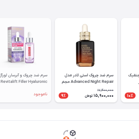
جنفیک
سرم ضد چروک استی لادر مدل
سرم ضد چروک و آبرسان لورآل
Advanced Night Repair حجم
Revitalift Filler Hyaluronic
10۰ میلی لیتر
Acid
17,400,000
ناموجود
15,900,000
9٪
10٪
تومان