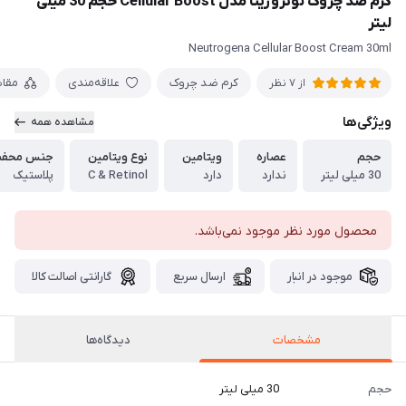
کرم ضد چروک نوتروژینا مدل Cellular Boost حجم 30 میلی
لیتر
Neutrogena Cellular Boost Cream 30ml
کرم ضد چروک
علاقه‌مندی
مقا
از 7 نظر
ویژگی‌ها
مشاهده همه
حجم
عصاره
ویتامین
نوع ویتامین
جنس محفظ
30 میلی لیتر
ندارد
دارد
C & Retinol
پلاستیک
محصول مورد نظر موجود نمی‌باشد.
موجود در انبار
ارسال سریع
گارانتی اصالت کالا
مشخصات
دیدگاه‌ها
حجم
30 میلی لیتر