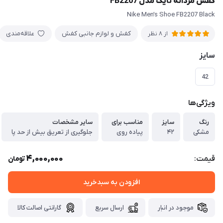
کفش مردانه نایک مدل FB2207
Nike Men’s Shoe FB2207 Black
کفش و لوازم جانبی کفش
علاقه‌مندی
از 8 نظر
سایز
42
ویژگی‌ها
رنگ
سایز
مناسب برای
سایر مشخصات
مشکی
۴۲
پیاده روی
جلوگیری از تعریق بیش از حد پا
4,000,000
قیمت:
تومان
افزودن به سبدخرید
موجود در انبار
ارسال سریع
گارانتی اصالت کالا