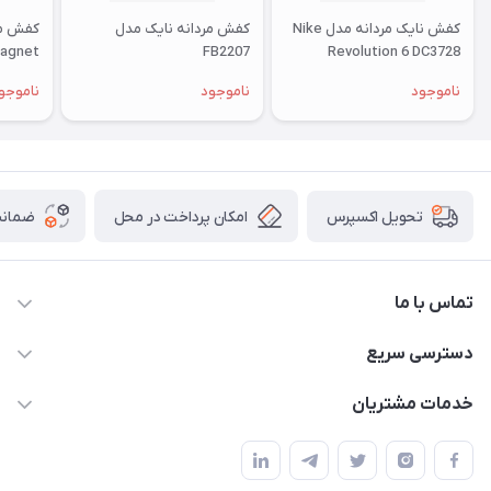
کفش نایک مردانه مدل Nike
کفش مردانه نایک مدل
agnet
FB2207
Revolution 6 DC3728
ناموجود
ناموجود
ناموجو
امکان پرداخت در محل
ضمانت
تحویل اکسپرس
تماس با ما
09172138137
دسترسی سریع
info@digipersian.com
حساب کاربری
خدمات مشتریان
شیراز - معالی آباد دوستان
مجله فروشگاه
قوانین و مقررات
لیست محصولات
حریم خصوصی