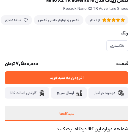
کفش ریباک مدل Nano X2 TR adventure
Reebok Nano X2 TR Adventure Shoes
کفش و لوازم جانبی کفش
علاقه‌مندی
از 1 نظر
رنگ
خاکستری
7,500,000
قیمت:
تومان
افزودن به سبدخرید
موجود در انبار
ارسال سریع
گارانتی اصالت کالا
دیدگاه‌ها
شما هم درباره این کالا دیدگاه ثبت کنید