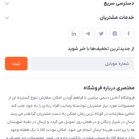
09172138137
دسترسی سریع
info@digipersian.com
حساب کاربری
خدمات مشتریان
شیراز - معالی آباد دوستان
مجله فروشگاه
قوانین و مقررات
لیست محصولات
حریم خصوصی
درباره ما
از جدید‌ترین تخفیف‌ها با‌ خبر شوید
راهنما
تماس با ما
ثبت
مختصری درباره فروشگاه
فروشگاه آنلاین دیجی پرشین با فراهم آوردن امکان سفارش تنوع گسترده ای از
محصولات مورد نیاز مشتریان توانسته رضایت افراد زیادی را به خود جلب کند.
تمامی سفارشات در کوتاه ترین زمان ممکن به دست مشتریان گرانقدر می رسد.
ارسال در شیراز رایگان و در همان روز تحویل می گردد و ارسال در بقیه شهرستان
ها با پرداخت هزینه ارسال انجام می شود. امکان عودت کالا تا یک هفته وجود
دارد و مبلغ کالا به حساب مشتری بازگشت داده می شود. محصولات تند مصرف و