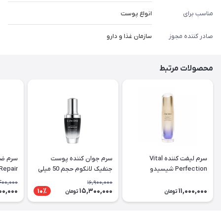
مناسب برای
انواع پوست
صادر کننده مجوز
سازمان غذا و دارو
محصولات مرتبط
سرم لیفت کننده Vital
سرم جوان کننده پوست
سرم ضد
Perfection شیسیدو
جنفیک لانکوم حجم 50 میلی
Repair
لیتر
حجم 10۰ میلی لیتر
400,000
16,900,000
00,000
15,300,000
11,000,000
10٪
تومان
تومان