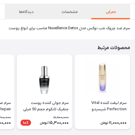
معرفی
مشخصات
دیدگاه‌ها
سرم ضد چروک شب نوکس مدل Nuxellence Detox مناسب برای انواع پوست.
محصولات مرتبط
سرم لیفت کننده Vital
سرم جوان کننده پوست
سرم ضد
Perfection شیسیدو
جنفیک لانکوم حجم 50 میلی
Repair
لیتر
حجم 10۰ میلی لیتر
400,000
16,900,000
00,000
15,300,000
11,000,000
10٪
تومان
تومان