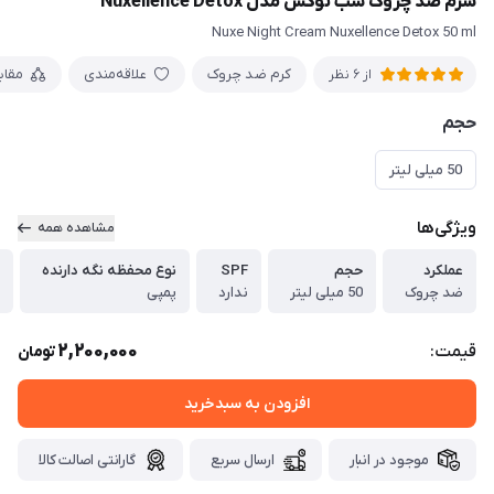
سرم ضد چروک شب نوکس مدل Nuxellence Detox
Nuxe Night Cream Nuxellence Detox 50 ml
کرم ضد چروک
علاقه‌مندی
مقا
از 6 نظر
حجم
50 میلی لیتر
ویژگی‌ها
مشاهده همه
عملکرد
حجم
SPF
نوع محفظه نگه دارنده
ضد چروک
50 میلی لیتر
ندارد
پمپی
2,200,000
قیمت:
تومان
افزودن به سبدخرید
موجود در انبار
ارسال سریع
گارانتی اصالت کالا