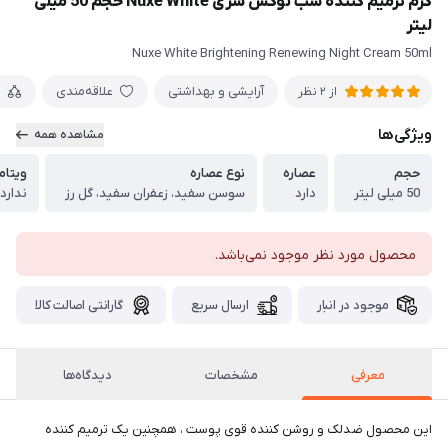
کرم ترمیم کننده شب نوکس سری Nuxe White حجم 50 میلی
لیتر
Nuxe White Brightening Renewing Night Cream 50ml
آرایشی و بهداشتی
علاقه‌مندی
م
از 2 نظر
ویژگی‌ها
مشاهده همه
حجم
عصاره
نوع عصاره
ویتام
50 میلی لیتر
دارد
سوسن سفید، زعفران سفید، گل رز
ندارد
محصول مورد نظر موجود نمی‌باشد.
موجود در انبار
ارسال سریع
گارانتی اصالت کالا
معرفی
مشخصات
دیدگاه‌ها
این محصول ضدلک و روشن کننده قوی پوست ، همچنین یک ترمیم کننده