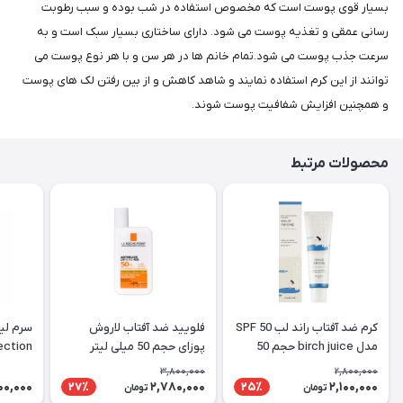
بسیار قوی پوست است که مخصوص استفاده در شب بوده و سبب رطوبت
رسانی عمقی و تغذیه پوست می شود. دارای ساختاری بسیار سبک است و به
سرعت جذب پوست می شود.تمام خانم ها در هر سن و با هر نوع پوست می
توانند از این کرم استفاده نمایند و شاهد کاهش و از بین رفتن لک های پوست
و همچنین افزایش شفافیت پوست شوند.
محصولات مرتبط
کرم ضد آفتاب راند لب SPF 50
فلویید ضد آفتاب لاروش
مدل birch juice حجم 50
پوزای حجم 50 میلی لیتر
Perfection
میلی لیتر
3,800,000
2,800,000
000,000
2,780,000
2,100,000
27٪
25٪
تومان
تومان