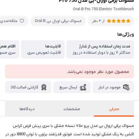
مسواک برقی اورال-بی مدل Pro 750
Oral-B Pro 750 Electric Toothbrush
مسواک برقی اورال بی Oral-B
علاقه‌مندی
از 4 نظر
ویژگی‌ها
مدت زمان استفاده پس از شارژ
قابلیت‌ها
اقلام همرا
حداکثر ۷ روز با دوبار استفاده در روز
قابلیت تعویض سری
سری مسواک
محصول مورد نظر موجود نمی‌باشد.
موجود در انبار
ارسال سریع
گارانتی اصالت کالا
معرفی
مشخصات
دیدگاه‌ها
مسواک برقی اروال بی مدل پرو ۷۵۰ نسخه مشکی با سری پیش فرض کراس
اکشن به رنگ مشکی تولید شده است. موتور قدرتمند براون با توان 8800 دور در