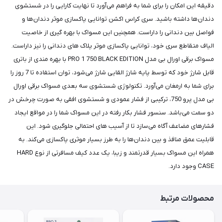
دقیقه این امکان را برای شما به فراهم می‌آورد تا نهایت کارایی را در شستشوی
دندان‌ها داشته باشید. سری کراس اکشن توانایی پاکسازی موثر دندان‌ها و
فواصل بین دندانی را داراست. همچنین این مسواک با بهره گیری از خاصیت
الیاف متقاطع سری خود، توانایی پاکسازی موثر پلاک های دندانی را نیز داراست.
مسواک برقی اورال بی مدل PRO 1 750 BLACK EDITION با بهره مندی از باتری
قابل شارژ خود که توسط پایه شارژ القایی شارژ می‌شود، توان استفاده تا 7 روز را
برای شما به ارمغان می‌آورد. تکنولوژی شستشوی سه بعدی مسواک برقی اورال
بی مدل پرو 750، ترکیبی از فشار عمودی و شستشوی افقی به صورت چرخش در
دو سمت می‌باشد. سنسور فشار بکار رفته در این مسواک شما را در مواقع ایجاد
فشارهای مضاعف آگاه می‌سازد تا از آسیب های احتمالی جلوگیری شود. این
قابلیت عمق منافذ و بین دندان‌ها را به طرز بسیار موثری پاکسازی می‌کند. به
همراه این مسواک بسیار قدرتمند و زیبا، یک عدد کیف مسافرتی از نوع HARD
CASE وجود دارد.
محصولات مرتبط