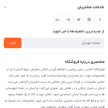
info@digipersian.com
حساب کاربری
خدمات مشتریان
شیراز - معالی آباد دوستان
مجله فروشگاه
قوانین و مقررات
لیست محصولات
حریم خصوصی
درباره ما
از جدید‌ترین تخفیف‌ها با‌ خبر شوید
راهنما
تماس با ما
ثبت
مختصری درباره فروشگاه
فروشگاه آنلاین دیجی پرشین با فراهم آوردن امکان سفارش تنوع گسترده ای از
محصولات مورد نیاز مشتریان توانسته رضایت افراد زیادی را به خود جلب کند.
تمامی سفارشات در کوتاه ترین زمان ممکن به دست مشتریان گرانقدر می رسد.
ارسال در شیراز رایگان و در همان روز تحویل می گردد و ارسال در بقیه شهرستان
ها با پرداخت هزینه ارسال انجام می شود. امکان عودت کالا تا یک هفته وجود
دارد و مبلغ کالا به حساب مشتری بازگشت داده می شود. محصولات تند مصرف و
فاسد شدنی تنها در شیراز قابل سفارش خواهند بود.