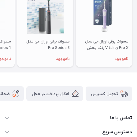
مسواک برقی اورال-بی مدل
مسواک برقی اورال-بی مدل
مسواک 
Vitality Pro X رنگ بنفش
Pro Series 3
o series 1
ناموجود
ناموجود
ناموجو
امکان پرداخت در محل
ضمانت
تحویل اکسپرس
تماس با ما
09172138137
دسترسی سریع