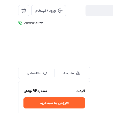
ورود / ثبت‌نام
09172138137
مقایسه
علاقه‌مندی
920,000
قیمت:
تومان
افزودن به سبدخرید