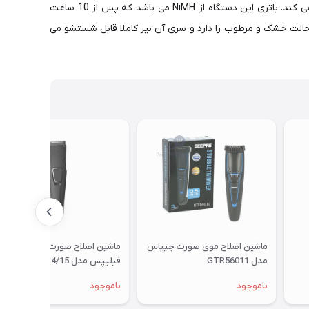
محصول از Close Cut Blade بهره می برد و تیغه ها در 3 جهت مختلف متحرک می باشند که این ویژگی، اصلاح صورت را راحت تر و دقیق تر می کند. باتری این دستگاه از NiMH می باشد که پس از 10 ساعت
ژ کامل شده و برای 15 اصلاح کامل یا 45 دقیقه استفاده مدوام، کارکرد دارد. ماشین اصلاح صورت فیلیپس مدل S1030 قابلیت استفاده در 2 حالت خشک و مرطوب را دارد و سری آن نیز کاملا قابل شستشو می
ماشین اصلاح موی صورت جیپاس
ماشین اصلاح صورت موی
مدل GTR56011
فیلیپس مدل BT1214/15
ناموجود
ناموجود