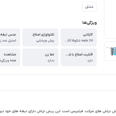
مشکی
ویژگی‌ها
گارانتی
تکنولوژی اصلاح
جنس تیغه
24 ماهه شکوفا الکتریک سرویس
برش چرخشی
استیل ضد ز
قابلیت اصلاح با شماره صفر
خط زن
مشاهده
دارد
ندارد
همه ویژگی‌ه
ن اصلاح موی صورت فیلیپس مدل S1030 از سری 1000 ریش تراش های شرکت فیلیپس است. این ریش تراش د