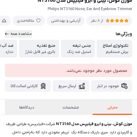
موزن گوش، بینی و ابرو فیلیپس مدل NT3160
Philips NT3160 Nose, Ear And Eyebrow Trimmer
آرایشی و بهداشتی
علاقه‌مندی
از 8 نظر
ویژگی‌ها
مشاهده همه
تکنولوژی اصلاح
جنس تیغه
منبع تغذیه
ضد آب (ق
برش مستقیم
استیل ضد زنگ
باتری غیر قابل شارژ
ندارد
محصول مورد نظر موجود نمی‌باشد.
موجود در انبار
ارسال سریع
گارانتی اصالت کالا
معرفی
مشخصات
دیدگاه‌ها
موزن گوش، بینی و ابرو فیلیپس مدل NT3160
شرکت «فیلیپس» طراحی ظریف
و کاربردی دارد. سری باریک دستگاه یک تریمر عمودی دارد که به‌راحتی داخل