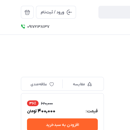
ورود / ثبت‌نام
09172138137
مقایسه
علاقه‌مندی
36٪
620,000
400,000
قیمت:
تومان
افزودن به سبدخرید