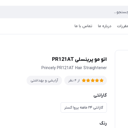
مقررات
درباره ما
تماس با ما
اتو مو پرینسلی PR121AT
Princely PR121AT Hair Straightener
آرایشی و بهداشتی
از 4 نظر
گارانتی
گارانتی ۲۴ ماهه پروا گستر
رنگ