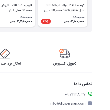
کرم ضد آفتاب راند لب SPF 50
فلویید ضد آفتاب لاروش 
مدل birch juice حجم 50 میلی
حجم 50 میلی لیتر
لیتر
3,800,000
2,800,000
2,780,000
2,100,000
25٪
تومان
تومان
تحویل اکسپرس
امکان پرداخت 
تماس با ما
09172138137
info@digipersian.com