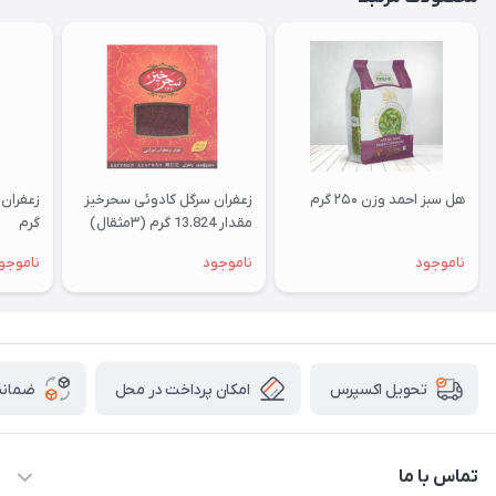
هل سبز احمد وزن ۲۵۰ گرم
زعفران سرگل کادوئی سحرخیز
مقدار 13.824 گرم (۳مثقال)
گرم
ناموجود
ناموجود
ناموجو
امکان پرداخت در محل
ضمانت
تحویل اکسپرس
تماس با ما