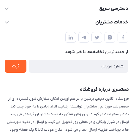
09172138137
دسترسی سریع
info@digipersian.com
حساب کاربری
خدمات مشتریان
شیراز - معالی آباد دوستان
مجله فروشگاه
قوانین و مقررات
لیست محصولات
حریم خصوصی
درباره ما
از جدید‌ترین تخفیف‌ها با‌ خبر شوید
راهنما
تماس با ما
ثبت
مختصری درباره فروشگاه
فروشگاه آنلاین دیجی پرشین با فراهم آوردن امکان سفارش تنوع گسترده ای از
محصولات مورد نیاز مشتریان توانسته رضایت افراد زیادی را به خود جلب کند.
تمامی سفارشات در کوتاه ترین زمان ممکن به دست مشتریان گرانقدر می رسد.
ارسال در شیراز رایگان و در همان روز تحویل می گردد و ارسال در بقیه شهرستان
ها با پرداخت هزینه ارسال انجام می شود. امکان عودت کالا تا یک هفته وجود