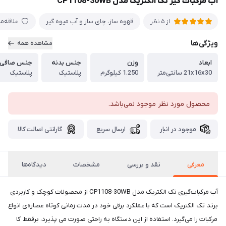
آب مرکبات گیر تک الکتریک مدل CP1108-30WB
قهوه ساز، چای ساز و آب میوه گیر
علاقه‌م
از 5 نظر
ویژگی‌ها
مشاهده همه
ابعاد
وزن
جنس بدنه
جنس صافی
21x16x30 سانتی‌متر
1.250 کیلوگرم
پلاستیک
پلاستیک
محصول مورد نظر موجود نمی‌باشد.
موجود در انبار
ارسال سریع
گارانتی اصالت کالا
معرفی
نقد و بررسی
مشخصات
دیدگاه‌ها
آب مرکبات‌گیری تک الکتریک مدل CP1108-30WB از محصولات کوچک و کاربردی
برند تک الکتریک است که با عملکرد برقی خود در مدت زمانی کوتاه عصاره‌ی انواع
مرکبات را می‌گیرد. استفاده از این دستگاه به راحتی صورت می پذیرد، برفقط کا