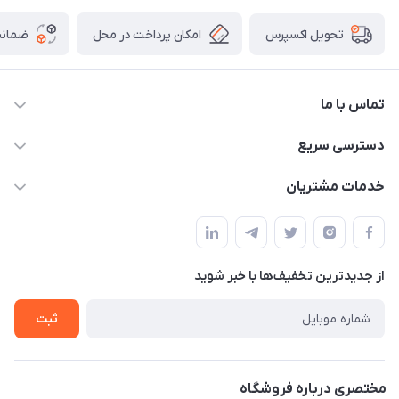
امکان پرداخت در محل
ضمانت
تحویل اکسپرس
تماس با ما
09172138137
دسترسی سریع
info@digipersian.com
حساب کاربری
خدمات مشتریان
شیراز - معالی آباد دوستان
مجله فروشگاه
قوانین و مقررات
لیست محصولات
حریم خصوصی
درباره ما
از جدید‌ترین تخفیف‌ها با‌ خبر شوید
راهنما
تماس با ما
ثبت
مختصری درباره فروشگاه