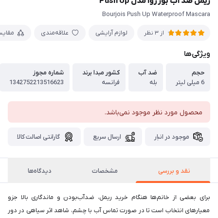
ریمل ضد آب بورژوآ مدل Push Up
Bourjois Push Up Waterproof Mascara
لوازم آرایشی
علاقه‌مندی
مقایس
از 3 نظر
ویژگی‌ها
حجم
ضد آب
کشور مبدا برند
شماره مجوز
6 میلی لیتر
بله
فرانسه
1342752213516623
محصول مورد نظر موجود نمی‌باشد.
موجود در انبار
ارسال سریع
گارانتی اصالت کالا
نقد و بررسی
مشخصات
دیدگاه‌ها
برای بعضی از خانم‌ها هنگام خرید ریمل، ضدآب‌بودن و ماندگاری بالا جزو
معیارهای انتخاب است تا در صورت تماس آب با چشم، شاهد اثر سیاهی در دور