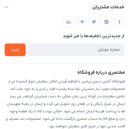
info@digipersian.com
حساب کاربری
خدمات مشتریان
شیراز - معالی آباد دوستان
مجله فروشگاه
قوانین و مقررات
لیست محصولات
حریم خصوصی
درباره ما
از جدید‌ترین تخفیف‌ها با‌ خبر شوید
راهنما
تماس با ما
ثبت
مختصری درباره فروشگاه
فروشگاه آنلاین دیجی پرشین با فراهم آوردن امکان سفارش تنوع گسترده ای از
محصولات مورد نیاز مشتریان توانسته رضایت افراد زیادی را به خود جلب کند.
تمامی سفارشات در کوتاه ترین زمان ممکن به دست مشتریان گرانقدر می رسد.
ارسال در شیراز رایگان و در همان روز تحویل می گردد و ارسال در بقیه شهرستان
ها با پرداخت هزینه ارسال انجام می شود. امکان عودت کالا تا یک هفته وجود
دارد و مبلغ کالا به حساب مشتری بازگشت داده می شود. محصولات تند مصرف و
فاسد شدنی تنها در شیراز قابل سفارش خواهند بود.