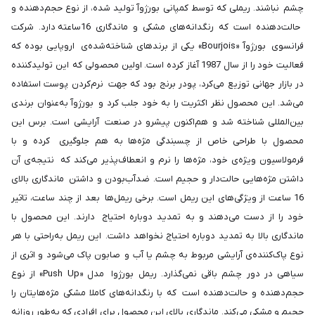
چشم نباشند. ریملی که توسط کمپانی بورژوآ تولید شده، از نوع حجم‌دهنده و
حالت‌دهنده است که رنگدانه‌های مشکی و ماندگاری 16ساعته دارد. شرکت
فرانسوی بورژوآ «Bourjois» یکی از برندهای شناخته‌شده‌ی اروپایی بوده که
فعالیت خود را از سال 1987 آغاز کرده است. اولین محصولی که این تولیدکننده
در بازار جهانی توزیع می‌کرد، پودر برنج بود که جهت نرم‌کردن پوست استفاده
می‌شد. این محصول نظر اکثریت را به خود جلب کرد و بورژوآ به‌عنوان برندی
بین‌المللی شناخته شد و هم‌اکنون پیشرو در صنعت آرایشی است. برس این
محصول با طراحی خاص از چسبندگی مژه‌ها به هم جلوگیری کرده و با
فرمولاسیون ویژه‌ی خود، مژه‌ها را نرم و انعطاف‌پذیر می‌کند که نتیجه‌ی آن
داشتن مژه‌هایی حالت‌دار و حجیم است. ضدآب‌بودن و داشتن ماندگاری بالای
16 ساعت از ویژگی‌های این ریمل است. برخی ریمل‎‌ها بعد از چند ساعت، تاثیر
خود را از دست می‌دهند و به تمدید دوباره احتیاج دارند. این محصول با
ماندگاری بالا به تمدید دوباره احتیاج نخواهد داشت. این ریمل به‌‌راحتی با هر
نوع پاک‌کننده‌ی آرایشی مربوط به چشم یا آب و صابون پاک می‌شود و اثری از
سیاهی در دور چشم باقی نمی‌گذارد. ریمل بورژوا مدل «Push Up» از نوع
حجم‌دهنده و حالت‌دهنده است که با رنگدانه‌های کاملا مشکی مژه‌هایتان را
حجیم و مشکی می‌کند. ماندگاری بالای این محصول برای افرادی که به‌طور روزانه