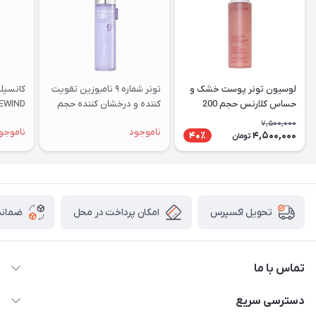
لوسیون تونر پوست خشک و
تونر شماره ۹ نامبوزین تقویت
حساس کلارنس حجم 200
کننده و درخشان کننده حجم
REWIND رنگ ry
میلی لیتر
۱۵۰ میل
7,500,000
ناموجود
ناموجو
4,500,000
40٪
تومان
امکان پرداخت در محل
ضمانت
تحویل اکسپرس
تماس با ما
09172138137
دسترسی سریع