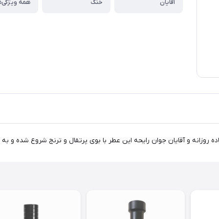
آقایان
خنک
همه ویژگی‌ه