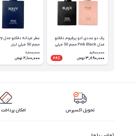
پک دو عددی ادو پرفیوم دفکتو
عطر مردا
مدل ‌‌Pink Black حجم 50 میلی
حجم 50 میلی لیتر
لیتر
2,600,000
5,400,000
2,100,000
3,890,000
28٪
تومان
تومان
تحویل اکسپرس
امکان پرداخت 
تماس با ما