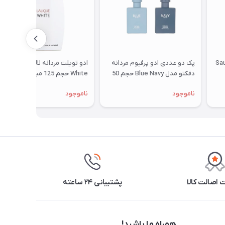
وج Sauvage
پک دو عددی ادو پرفیوم مردانه
ادو تویلت مردانه لالیک مدل
دفکتو مدل ‌‌Blue Navy حجم 50
White حجم 125 میلی لیتر
میلی لیتر
ناموجود
ناموجود
اصالت کالا
پشتیبانی ۲۴ ساعته
همراه ما باشید!