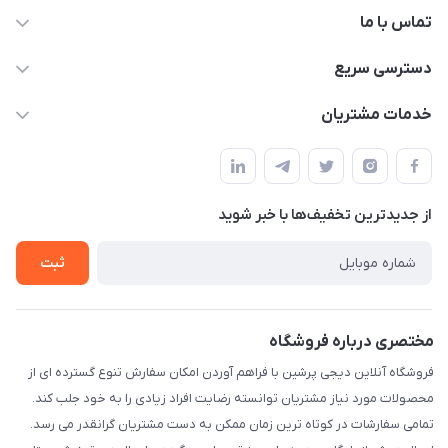
تماس با ما
09172138137
دسترسی سریع
info@digipersian.com
حساب کاربری
خدمات مشتریان
شیراز - معالی آباد دوستان
مجله فروشگاه
قوانین و مقررات
لیست محصولات
حریم خصوصی
درباره ما
از جدید‌ترین تخفیف‌ها با‌ خبر شوید
راهنما
تماس با ما
ثبت
مختصری درباره فروشگاه
فروشگاه آنلاین دیجی پرشین با فراهم آوردن امکان سفارش تنوع گسترده ای از
محصولات مورد نیاز مشتریان توانسته رضایت افراد زیادی را به خود جلب کند.
تمامی سفارشات در کوتاه ترین زمان ممکن به دست مشتریان گرانقدر می رسد.