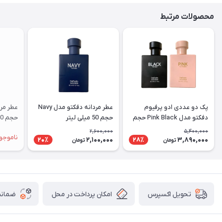
محصولات مرتبط
پک دو عددی ادو پرفیوم
عطر مردانه دفکتو مدل Navy
دفکتو مدل ‌‌Pink Black حجم
حجم 50 میلی لیتر
حجم 50 میلی لیتر
50 میلی لیتر
2,600,000
5,400,000
ناموجو
2,100,000
3,890,000
20٪
28٪
تومان
تومان
امکان پرداخت در محل
ضمانت
تحویل اکسپرس