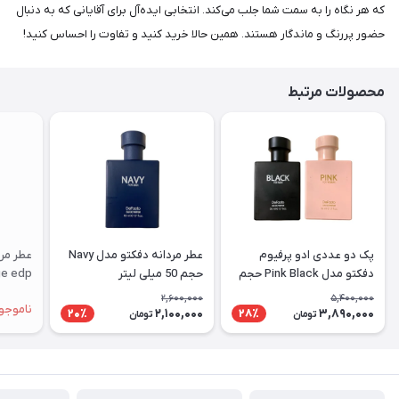
که هر نگاه را به سمت شما جلب می‌کند. انتخابی ایده‌آل برای آقایانی که به دنبال
حضور پررنگ و ماندگار هستند. همین حالا خرید کنید و تفاوت را احساس کنید!
محصولات مرتبط
پک دو عددی ادو پرفیوم
عطر مردانه دفکتو مدل Navy
عطر مرد
دفکتو مدل ‌‌Pink Black حجم
حجم 50 میلی لیتر
50 میلی لیتر
لیتر
2,600,000
5,400,000
ناموجو
2,100,000
3,890,000
20٪
28٪
تومان
تومان