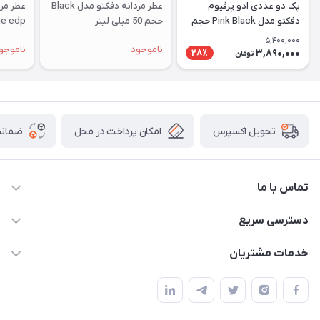
پک دو عددی ادو پرفیوم
عطر مردانه دفکتو مدل Black
عطر مرد
دفکتو مدل ‌‌Pink Black حجم
حجم 50 میلی لیتر
50 میلی لیتر
لیتر
5,400,000
ناموجود
ناموجو
3,890,000
28٪
تومان
امکان پرداخت در محل
ضمانت
تحویل اکسپرس
تماس با ما
09172138137
دسترسی سریع
info@digipersian.com
حساب کاربری
خدمات مشتریان
شیراز - معالی آباد دوستان
مجله فروشگاه
قوانین و مقررات
لیست محصولات
حریم خصوصی