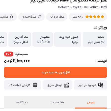
عطر مردانه دفکتو مدل Navy حجم 50 میلی لیتر
Defacto Navy Eau De Parfum 50 ml
عطر مردانه
علاقه‌مندی
مقایس
از 26 نظر
ویژگی‌ها
حجم
کشور مبدا برند
عطرساز
نت آغازین
نت 
50 میلی لیتر
ترکیه
Defacto
فلفل ، ترنج
دانه
20٪
2,600,000
2,100,000
قیمت:
تومان
افزودن به سبدخرید
موجود در انبار
ارسال سریع
گارانتی اصالت کالا
معرفی
مشخصات
دیدگاه‌ها