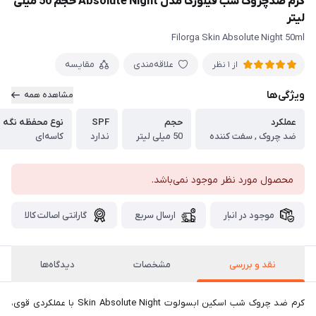
کرم ضدچروک شب فیلورگا مدل Absolute Night حجم 50 میلی
لیتر
Filorga Skin Absolute Night 50ml
علاقه‌مندی
مقایسه
از 1 نظر
ویژگی‌ها
مشاهده همه
عملکرد
حجم
SPF
نوع محفظه نگه د
ضد چروک , سفت کننده
50 میلی لیتر
ندارد
کاسه‌ای
محصول مورد نظر موجود نمی‌باشد.
موجود در انبار
ارسال سریع
گارانتی اصالت کالا
نقد و بررسی
مشخصات
دیدگاه‌ها
کرم ضد چروک شب اسکین ابسولوت Skin Absolute Night با عملکردی قوی،