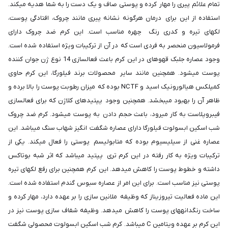
تمام علائم پیری را مهار کرده و پوستی صاف و یک دست را به شما هدیه می‎کند.
استفاده از این برای درمان هرگونه نشانه پیری مانند چروک، افتادگی پوست،
لک‎های تیره و کدری رنگ چهره مناسب است. این کرم ضد چروک دارای
فرمولاسیون منحصر به فردی است که در آن از ترکیبات ویژه استفاده شده است.
وجود عصاره جلبک قهوه‎ای در این کرم باعث فعالسازی 14 نوع ژن جوان کننده
پوست می‎شود. همچنین مانند سایر محصولات برند فیلورگا، این کرم حاوی
کمپلکس هیالورونیک اسید و NCTF بوده که میزان رطوبت پوست را بالا برده و
ظاهر آن را بهبود می‎بخشد. همچنین وجود پپتیدهای کلاژن که برای فعالسازی
فیبروپلاست به کار می‎رود، باعث حجم دادن به پوست می‎شود. کرم ضد چروک
شب اسکین ابسولوت فیلورگا دارای عصاره شگفت انگیز شهاب سنگ می‎‏باشد. این
عصاره غنی از سیلیسیوم بوده که متابولیسم پوستی را فعال می‎کند. یکی از
ترکیبات ویژه به کار رفته در این کرم تری پپتید می‏‎باشد که اثر شبه بوتاکس
داشته و خطوط پوست را کاهش می‎دهد. این کرم همچنین برای رفع لک‎های تیره
پوستی نیز مناسب است. برای این امر از عصاره سبوس گندم استفاده شده است.
این ماده فعالیت تیروزیناز که وظیفه ملانین سازی را بر عهده دارد، مهار کرده و
ساخت رنگدانه‎های پوست را کاهش می‎دهد. وظیفه شفاف سازی پوست نیز در
این کرم بر عهده ویتامین C می‏‎باشد. کرم شب اسکین ابسولوت محصولی شگفت