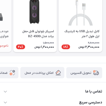
کابل تبدیل USB به لایتنینگ
اسپیکر بلوتوثی قابل حمل
اپل طول ۲ متر
بیاند مدل BZ-4500i
Series
1,500,000
2,800,000
ناموجو
1,200,000
2,300,000
20٪
18٪
تومان
تومان
امکان پرداخت در محل
ضمانت
تحویل اکسپرس
تماس با ما
09172138137
دسترسی سریع