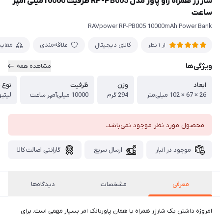
شارژر همراه راو پاور مدل RP-PB005 ظرفیت 10000میلی آمپر
ساعت
RAVpower RP-PB005 10000mAh Power Bank
کالای دیجیتال
علاقه‌مندی
مقای
از 1 نظر
ویژگی‌ها
مشاهده همه
ابعاد
وزن
ظرفیت
نوع ب
26 × 67 × 102 میلی‌متر
294 گرم
10000 میلی‌آمپر ساعت
لیتی
محصول مورد نظر موجود نمی‌باشد.
موجود در انبار
ارسال سریع
گارانتی اصالت کالا
معرفی
مشخصات
دیدگاه‌ها
امروزه داشتن یک شارژر همراه یا همان پاوربانک امر بسیار مهمی است. برای