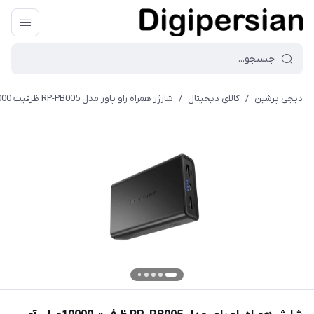
دیجی پرشین
/
کالای دیجیتال
/
شارژر همراه راو پاور مدل RP-PB005 ظرفیت 10000میلی آمپر ساعت