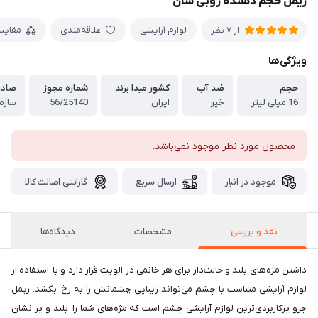
ریمل حجم دهنده روبی سان
لوازم آرایشی
علاقه‌مندی
مقایس
از 7 نظر
ویژگی‌ها
حجم
ضد آب
کشور مبدا برند
شماره مجوز
صادر
16 میلی لیتر
خیر
ایران
56/25140
سازما
محصول مورد نظر موجود نمی‌باشد.
موجود در انبار
ارسال سریع
گارانتی اصالت کالا
نقد و بررسی
مشخصات
دیدگاه‌ها
داشتن مژه‌های بلند و حالت‌دار برای هر خانمی در الویت قرار دارد و با استفاده از
لوازم آرایشی متناسب با چشم می‌تواند زیبایی چشمانش را به رخ بکشد. ریمل
جزو پرکاربردی‌ترین لوازم آرایشی چشم است که مژه‌های شما را بلند و پر نشان