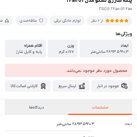
پنکه شارژی تسکو مدل TFan 01
TSCO TFan 01 Fan
لوازم خانگی برقی
علاقه‌مندی
مق
از 2 نظر
ویژگی‌ها
ابعاد
وزن
اقلام همراه
۲۰.۳*۱۳.۵*۲۸ سانتی‌متر
۰.۱۷۷ گرم
پایه و کایل شارژ
محصول مورد نظر موجود نمی‌باشد.
موجود در انبار
ارسال سریع
گارانتی اصالت کالا
مشخصات
دیدگاه‌ها
ابعاد
۲۰.۳*۱۳.۵*۲۸ سانتی‌متر