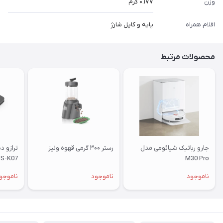
وزن
۰.۱۷۷ گرم
اقلام همراه
پایه و کایل شارژ
محصولات مرتبط
جارو رباتیک شیائومی مدل
رستر ۳۰۰ گرمی قهوه ونیز
ترازو د
S-K07
M30 Pro
ناموجود
ناموجود
ناموجو