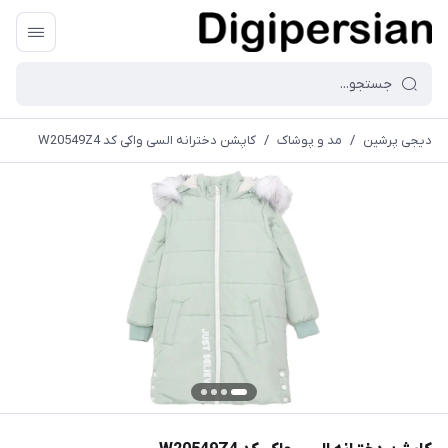
دیجی پرشین
/
مد و پوشاک
/
کاپشن دخترانه السی واکی کد W20549Z4