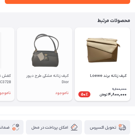
محصولات مرتبط
کیف زنانه برند Loewe
کیف زنانه مشکی طرح دیور
DC3728
Dior
9,600,000
ناموجود
ناموجو
4,800,000
50٪
تومان
امکان پرداخت در محل
ضمانت
تحویل اکسپرس