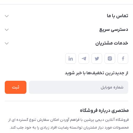
تماس با ما
09172138137
دسترسی سریع
info@digipersian.com
حساب کاربری
خدمات مشتریان
شیراز - معالی آباد دوستان
مجله فروشگاه
قوانین و مقررات
لیست محصولات
حریم خصوصی
درباره ما
از جدید‌ترین تخفیف‌ها با‌ خبر شوید
راهنما
تماس با ما
ثبت
مختصری درباره فروشگاه
فروشگاه آنلاین دیجی پرشین با فراهم آوردن امکان سفارش تنوع گسترده ای از
محصولات مورد نیاز مشتریان توانسته رضایت افراد زیادی را به خود جلب کند.